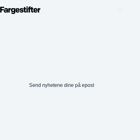
Hopp
til
innholdet
Send nyhetene dine på epost