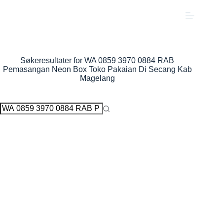
Hopp
til
innholdet
Søkeresultater for WA 0859 3970 0884 RAB
Pemasangan Neon Box Toko Pakaian Di Secang Kab
Magelang
Ingen
resultater